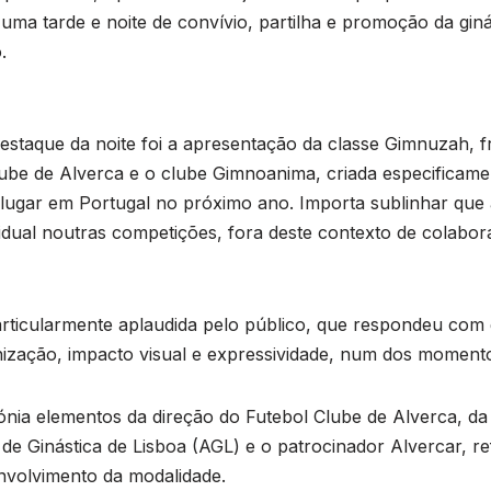
 uma tarde e noite de convívio, partilha e promoção da gin
.
taque da noite foi a apresentação da classe Gimnuzah, f
ube de Alverca e o clube Gimnoanima, criada especificame
lugar em Portugal no próximo ano. Importa sublinhar qu
ividual noutras competições, fora deste contexto de colabor
rticularmente aplaudida pelo público, que respondeu com
nização, impacto visual e expressividade, num dos moment
ónia elementos da direção do Futebol Clube de Alverca, d
e Ginástica de Lisboa (AGL) e o patrocinador Alvercar, ref
volvimento da modalidade.