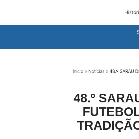
Histór
Avançar
para
o
conteúdo
Início
»
Notícias
»
48.º SARAU 
48.º SAR
FUTEBOL
TRADIÇÃO