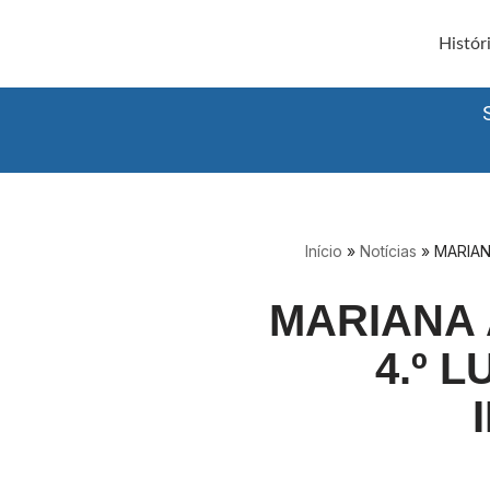
Histór
Avançar
para
o
conteúdo
Início
»
Notícias
»
MARIAN
MARIANA 
4.º 