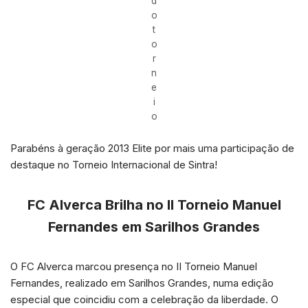
d
o
t
o
r
n
e
i
o
Parabéns à geração 2013 Elite por mais uma participação de
destaque no Torneio Internacional de Sintra!
FC Alverca Brilha no II Torneio Manuel
Fernandes em Sarilhos Grandes
O FC Alverca marcou presença no II Torneio Manuel
Fernandes, realizado em Sarilhos Grandes, numa edição
especial que coincidiu com a celebração da liberdade. O