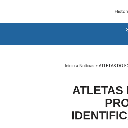
Histór
Avançar
para
o
conteúdo
Início
»
Notícias
»
ATLETAS DO F
ATLETAS
PRO
IDENTIFI