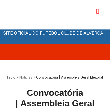
Avançar
para
o
Orgãos Sociais
conteúdo
SITE OFICIAL DO FUTEBOL CLUBE DE ALVERCA
Início
»
Notícias
»
Convocatória | Assembleia Geral Eleitoral
Convocatória
| Assembleia Geral