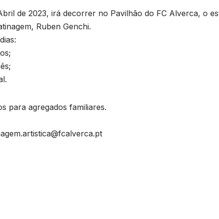
Abril de 2023, irá decorrer no Pavilhão do FC Alverca, o e
patinagem, Ruben Genchi.
dias:
os;
ês;
l.
os para agregados familiares.
agem.artistica@fcalverca.pt