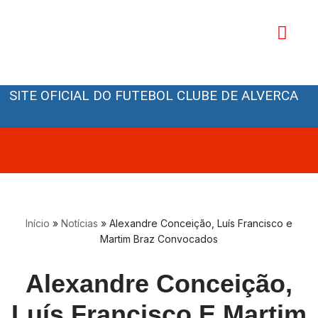
Avançar
para
o
Orgãos Sociais
conteúdo
SITE OFICIAL DO FUTEBOL CLUBE DE ALVERCA
Início
»
Notícias
»
Alexandre Conceição, Luís Francisco e
Martim Braz Convocados
Alexandre Conceição,
Luís Francisco E Martim